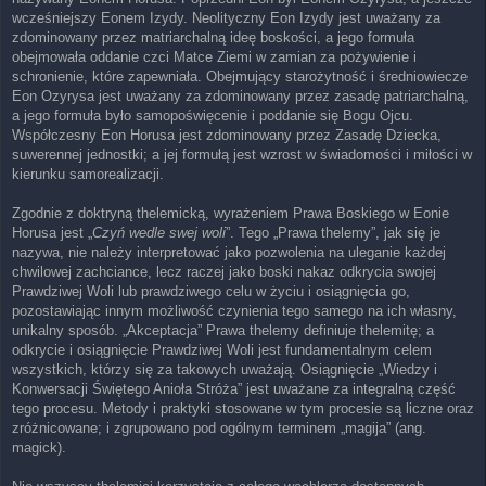
wcześniejszy Eonem Izydy. Neolityczny Eon Izydy jest uważany za
zdominowany przez matriarchalną ideę boskości, a jego formuła
obejmowała oddanie czci Matce Ziemi w zamian za pożywienie i
schronienie, które zapewniała. Obejmujący starożytność i średniowiecze
Eon Ozyrysa jest uważany za zdominowany przez zasadę patriarchalną,
a jego formuła było samopoświęcenie i poddanie się Bogu Ojcu.
Współczesny Eon Horusa jest zdominowany przez Zasadę Dziecka,
suwerennej jednostki; a jej formułą jest wzrost w świadomości i miłości w
kierunku samorealizacji.
Zgodnie z doktryną thelemicką, wyrażeniem Prawa Boskiego w Eonie
Horusa jest „
Czyń wedle swej woli
”. Tego „Prawa thelemy”, jak się je
nazywa, nie należy interpretować jako pozwolenia na uleganie każdej
chwilowej zachciance, lecz raczej jako boski nakaz odkrycia swojej
Prawdziwej Woli lub prawdziwego celu w życiu i osiągnięcia go,
pozostawiając innym możliwość czynienia tego samego na ich własny,
unikalny sposób. „Akceptacja” Prawa thelemy definiuje thelemitę; a
odkrycie i osiągnięcie Prawdziwej Woli jest fundamentalnym celem
wszystkich, którzy się za takowych uważają. Osiągnięcie „Wiedzy i
Konwersacji Świętego Anioła Stróża” jest uważane za integralną część
tego procesu. Metody i praktyki stosowane w tym procesie są liczne oraz
zróżnicowane; i zgrupowano pod ogólnym terminem „magija” (ang.
magick).