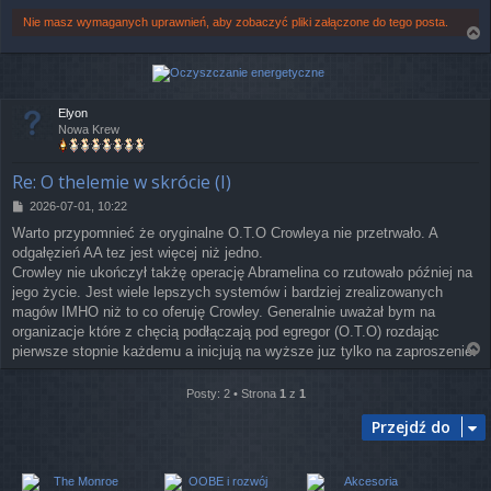
Nie masz wymaganych uprawnień, aby zobaczyć pliki załączone do tego posta.
a
g
ó
r
Elyon
ę
Nowa Krew
Re: O thelemie w skrócie (I)
P
2026-07-01, 10:22
o
Warto przypomnieć że oryginalne O.T.O Crowleya nie przetrwało. A
s
odgałęzień AA tez jest więcej niż jedno.
t
Crowley nie ukończył takżę operację Abramelina co rzutowało później na
jego życie. Jest wiele lepszych systemów i bardziej zrealizowanych
magów IMHO niż to co oferuję Crowley. Generalnie uważał bym na
organizacje które z chęcią podłączają pod egregor (O.T.O) rozdając
pierwsze stopnie każdemu a inicjują na wyższe juz tylko na zaproszenie.
a
g
Posty: 2 • Strona
1
z
1
ó
r
Przejdź do
ę