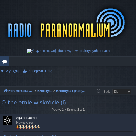
Wyloguj
Zarejestruj się
or
a
Forum Radia Paranormalium
Ezoteryka
Ezoteryka i praktyki duchowe
Style:
O thelemie w skrócie (I)
Posty: 2 • Strona
1
z
1
Agathodaemon
Nowa Krew