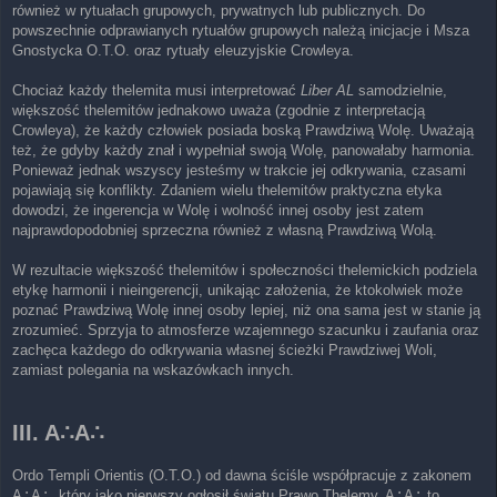
również w rytuałach grupowych, prywatnych lub publicznych. Do
powszechnie odprawianych rytuałów grupowych należą inicjacje i Msza
Gnostycka O.T.O. oraz rytuały eleuzyjskie Crowleya.
Chociaż każdy thelemita musi interpretować
Liber AL
samodzielnie,
większość thelemitów jednakowo uważa (zgodnie z interpretacją
Crowleya), że każdy człowiek posiada boską Prawdziwą Wolę. Uważają
też, że gdyby każdy znał i wypełniał swoją Wolę, panowałaby harmonia.
Ponieważ jednak wszyscy jesteśmy w trakcie jej odkrywania, czasami
pojawiają się konflikty. Zdaniem wielu thelemitów praktyczna etyka
dowodzi, że ingerencja w Wolę i wolność innej osoby jest zatem
najprawdopodobniej sprzeczna również z własną Prawdziwą Wolą.
W rezultacie większość thelemitów i społeczności thelemickich podziela
etykę harmonii i nieingerencji, unikając założenia, że ​​ktokolwiek może
poznać Prawdziwą Wolę innej osoby lepiej, niż ona sama jest w stanie ją
zrozumieć. Sprzyja to atmosferze wzajemnego szacunku i zaufania oraz
zachęca każdego do odkrywania własnej ścieżki Prawdziwej Woli,
zamiast polegania na wskazówkach innych.
III. A∴A∴
Ordo Templi Orientis (O.T.O.) od dawna ściśle współpracuje z zakonem
A∴A∴, który jako pierwszy ogłosił światu Prawo Thelemy. A∴A∴ to