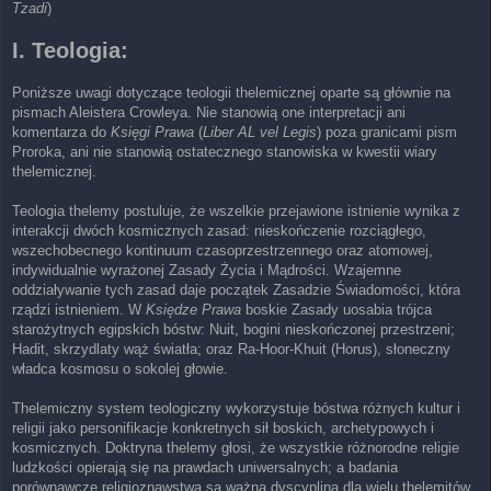
Tzadi
)
I. Teologia:
Poniższe uwagi dotyczące teologii thelemicznej oparte są głównie na
pismach Aleistera Crowleya. Nie stanowią one interpretacji ani
komentarza do
Księgi Prawa
(
Liber AL vel Legis
) poza granicami pism
Proroka, ani nie stanowią ostatecznego stanowiska w kwestii wiary
thelemicznej.
Teologia thelemy postuluje, że wszelkie przejawione istnienie wynika z
interakcji dwóch kosmicznych zasad: nieskończenie rozciągłego,
wszechobecnego kontinuum czasoprzestrzennego oraz atomowej,
indywidualnie wyrażonej Zasady Życia i Mądrości. Wzajemne
oddziaływanie tych zasad daje początek Zasadzie Świadomości, która
rządzi istnieniem. W
Księdze Prawa
boskie Zasady uosabia trójca
starożytnych egipskich bóstw: Nuit, bogini nieskończonej przestrzeni;
Hadit, skrzydlaty wąż światła; oraz Ra-Hoor-Khuit (Horus), słoneczny
władca kosmosu o sokolej głowie.
Thelemiczny system teologiczny wykorzystuje bóstwa różnych kultur i
religii jako personifikacje konkretnych sił boskich, archetypowych i
kosmicznych. Doktryna thelemy głosi, że wszystkie różnorodne religie
ludzkości opierają się na prawdach uniwersalnych; a badania
porównawcze religioznawstwa są ważną dyscypliną dla wielu thelemitów.