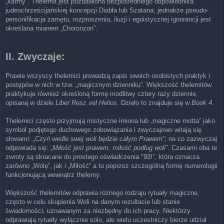
„karmy”. Thelema jest pozbawiona bezpośredniego odpowiednika
judeochrześcijańskiej koncepcji Diabła lub Szatana; jednakże pseudo-
personifikacja zamętu, rozproszenia, iluzji i egoistycznej ignorancji jest
określana mianem „Choronzon”.
II. Zwyczaje:
Prawie wszyscy thelemici prowadzą zapis swoich osobistych praktyk i
postępów w nich w tzw. „magicznym dzienniku”. Większość thelemitów
praktykuje również określoną formę modlitwy cztery razy dziennie,
opisaną w dziele
Liber Resz vel Helios
. Dzieło to znajduje się w
Book 4
.
Thelemici często przyjmują mistyczne imiona lub „magiczne motta” jako
symbol podjętego duchowego zobowiązania i zwyczajowo witają się
słowami: „
Czyń wedle swej woli będzie całym Prawem
”; na co zazwyczaj
odpowiada się: „
Miłość jest prawem, miłość podług woli
”. Czasami oba te
zwroty są skracane do prostego oświadczenia "93!”, która oznacza
zarówno „Wolę”, jak i „Miłość” a to poprzez szczególną formę numerologii
funkcjonującą wewnątrz thelemy.
Większość thelemitów odprawia różnego rodzaju rytuały magiczne,
często w celu skupienia Woli na danym rezultacie lub stanie
świadomości, uznawanym za niezbędny do ich pracy. Niektórzy
odprawiają rytuały wyłącznie solo, ale wielu uczestniczy bierze udział