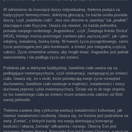
W odniesieniu do koncepcji duszy indywidualnej, thelema podąża za
tradycyjnym hermetyzmem, doktryną głoszącą, że każda osoba posiada
duszę, czyli „świetliste ciało”. Jest ono ułożone w „warstwy” lub „powłoki”
otaczające ciało fizyczne. Uważa się również, że każda jednostka
posiada swojego osobistego „Augoeidesa”, czyli „Świętego Anioła Stróża”
(HGA), którego można postrzegać zarówno jako „wyższą jaźń”, jak i jako
odrębną, świadomą, boską istotę. W kwestii życia pozagrobowego, samo
życie postrzegane jest jako kontinuum, a śmierć jest integralną częścią
całości. Życie śmiertelne umiera, aby mogło trwać. Augoeides jest jednak
nieśmiertelny i nie podlega życiu ani śmierci.
Podobnie jak w doktrynie buddyjskiej, świetliste ciało uważa się za
podlegające metempsychozie, czyli reinkarnacji, następującej po śmierci
ciała. Uważa się, że u osób, które poświęcają swoje życie rozwojowi
duchowemu, świetliste ciało ewoluuje w mądrości, świadomości i mocy
duchowej poprzez cykle metempsychozy. Dzieje się to do tego stopnia,
że los świetlistego ciała po śmierci może ostatecznie zależeć od Woli
samej jednostki.
Thelema zawiera ideę cyklicznej ewolucji świadomości kulturowej, jak
również świadomości osobistej. Uważa się, że historia jest podzielona na
serię „Eonów”, z których każdy ma swoją dominującą koncepcję
boskości i własną „formułę” odkupienia i rozwoju. Obecny Eon jest
nazywany Eonem Horusa. Poprzedni Eon był Eonem Ozyrysa, a jeszcze