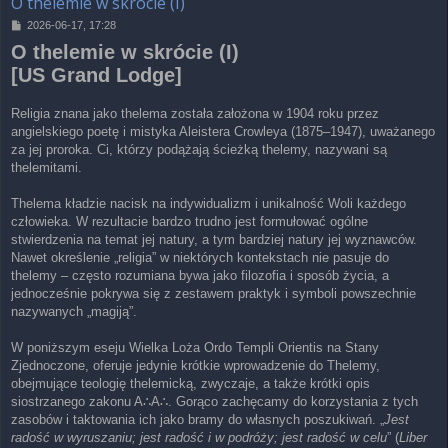
O thelemie w skrócie (I)
P
2026-06-17, 17:28
o
O thelemie w skrócie (I)
s
t
[US Grand Lodge]
Religia znana jako thelema została założona w 1904 roku przez
angielskiego poetę i mistyka Aleistera Crowleya (1875–1947), uważanego
za jej proroka. Ci, którzy podążają ścieżką thelemy, nazywani są
thelemitami.
Thelema kładzie nacisk na indywidualizm i unikalność Woli każdego
człowieka. W rezultacie bardzo trudno jest formułować ogólne
stwierdzenia na temat jej natury, a tym bardziej natury jej wyznawców.
Nawet określenie „religia” w niektórych kontekstach nie pasuje do
thelemy – często rozumiana bywa jako filozofia i sposób życia, a
jednocześnie pokrywa się z zestawem praktyk i symboli powszechnie
nazywanych „magiją”.
W poniższym eseju Wielka Loża Ordo Templi Orientis na Stany
Zjednoczone, oferuje jedynie krótkie wprowadzenie do Thelemy,
obejmujące teologię thelemicką, zwyczaje, a także krótki opis
siostrzanego zakonu A∴A∴. Gorąco zachęcamy do korzystania z tych
zasobów i taktowania ich jako bramy do własnych poszukiwań. „
Jest
radość w wyruszaniu; jest radość i w podróży; jest radość w celu
” (
Liber