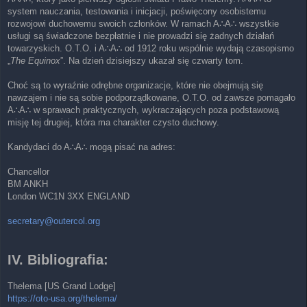
system nauczania, testowania i inicjacji, poświęcony osobistemu
rozwojowi duchowemu swoich członków. W ramach A∴A∴ wszystkie
usługi są świadczone bezpłatnie i nie prowadzi się żadnych działań
towarzyskich. O.T.O. i A∴A∴ od 1912 roku wspólnie wydają czasopismo
„
The Equinox
”. Na dzień dzisiejszy ukazał się czwarty tom.
Choć są to wyraźnie odrębne organizacje, które nie obejmują się
nawzajem i nie są sobie podporządkowane, O.T.O. od zawsze pomagało
A∴A∴ w sprawach praktycznych, wykraczających poza podstawową
misję tej drugiej, która ma charakter czysto duchowy.
Kandydaci do A∴A∴ mogą pisać na adres:
Chancellor
BM ANKH
London WC1N 3XX ENGLAND
secretary@outercol.org
IV. Bibliografia:
Thelema [US Grand Lodge]
https://oto-usa.org/thelema/