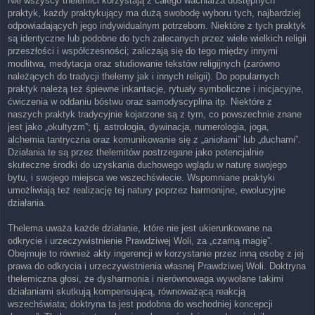
Nie wszyscy thelemici korzystają z całego wachlarza dostępnych
praktyk, każdy praktykujący ma dużą swobodę wyboru tych, najbardziej
odpowiadających jego indywidualnym potrzebom. Niektóre z tych praktyk
są identyczne lub podobne do tych zalecanych przez wiele wielkich religii
przeszłości i współczesności; zaliczają się do tego między innymi
modlitwa, medytacja oraz studiowanie tekstów religijnych (zarówno
należących do tradycji thelemy jak i innych religii). Do popularnych
praktyk należą też śpiewne inkantacje, rytuały symboliczne i inicjacyjne,
ćwiczenia w oddaniu bóstwu oraz samodyscyplina itp. Niektóre z
naszych praktyk tradycyjnie kojarzone są z tym, co powszechnie znane
jest jako „okultyzm”; tj. astrologia, dywinacja, numerologia, joga,
alchemia tantryczna oraz komunikowanie się z „aniołami” lub „duchami”.
Działania te są przez thelemitów postrzegane jako potencjalnie
skuteczne środki do uzyskania duchowego wglądu w naturę swojego
bytu, i swojego miejsca we wszechświecie. Wspomniane praktyki
umożliwiają też realizację tej natury poprzez harmonijne, ewolucyjne
działania.
Thelema uważa każde działanie, które nie jest ukierunkowane na
odkrycie i urzeczywistnienie Prawdziwej Woli, za „czarną magię”.
Obejmuje to również akty ingerencji w korzystanie przez inną osobę z jej
prawa do odkrycia i urzeczywistnienia własnej Prawdziwej Woli. Doktryna
thelemiczna głosi, że dysharmonia i nierównowaga wywołane takimi
działaniami skutkują kompensującą, równoważącą reakcją
wszechświata; doktryna ta jest podobna do wschodniej koncepcji